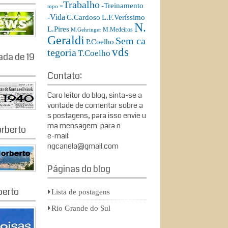
-Trabalho
-Treinamento
mpo
-Vida
L.F.Veríssimo
C.Cardoso
N.
L.Pires
M.Medeiros
M.Gehringer
Geraldi
Sem ca
P.Coelho
vds
tegoria
T.Coelho
ada de 19
Contato:
Caro leitor do blog, sinta-se a
vontade de comentar sobre a
s postagens, para isso envie u
ma mensagem para o
rberto
e-mail:
ngcanela@gmail.com
Páginas do blog
berto
Lista de postagens
Rio Grande do Sul