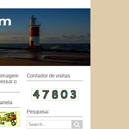
a imagem
Contador de visitas
cessar o
anela
Pesquisa:
S
S
e
e