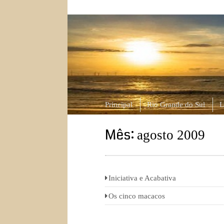
ngcanela.com
Atitude, comportamento e outras hist
Principal
Rio Grande do Sul
L
Mês:
agosto 2009
Iniciativa e Acabativa
Os cinco macacos