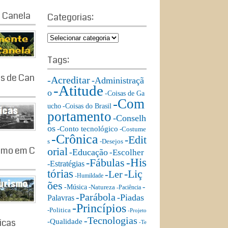
a
a
 Canela
r
Categorias:
r
c
c
h
C
h
a
f
t
Tags:
o
e
r:
as de Can
g
-Acreditar
-Administraçã
-Atitude
o
o
-Coisas de Ga
r
-Com
ucho
-Coisas do Brasil
i
portamento
-Conselh
a
os
s:
-Conto tecnológico
-Costume
-Crônica
-Edit
s
-Desejos
ismo em C
orial
-Educação
-Escolher
-His
-Fábulas
-Estratégias
tórias
-Liç
-Ler
-Humildade
ões
-
-Música
-Natureza
-Paciência
-Parábola
-Piadas
Palavras
-Princípios
-Politica
-Projeto
-Tecnologias
ricas
-Qualidade
-Te