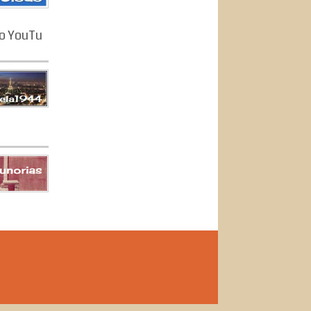
o YouTu
s