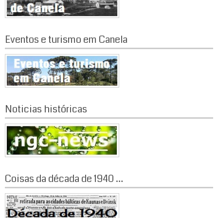
o
s
t
Eventos e turismo em Canela
s
Noticias históricas
Coisas da década de 1940 …