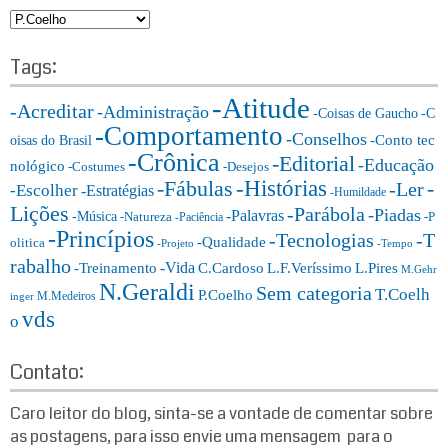
c
C
h
a
f
t
Tags:
o
e
r:
-Atitude
g
-Acreditar
-Administração
-Coisas de Gaucho
-C
o
-Comportamento
-Conselhos
-Conto tec
oisas do Brasil
r
-Crônica
-Editorial
-Educação
nológico
-Costumes
-Desejos
i
-Histórias
-Fábulas
-
-Ler
-Escolher
-Estratégias
a
-Humildade
Lições
-Parábola
s:
-Piadas
-Palavras
-Música
-Natureza
-P
-Paciência
-Princípios
-T
-Tecnologias
-Qualidade
olitica
-Projeto
-Tempo
rabalho
-Vida
-Treinamento
L.F.Veríssimo
C.Cardoso
L.Pires
M.Gehr
N.Geraldi
Sem categoria
T.Coelh
P.Coelho
M.Medeiros
inger
vds
o
Contato:
Caro leitor do blog, sinta-se a vontade de comentar sobre
as postagens, para isso envie uma mensagem para o