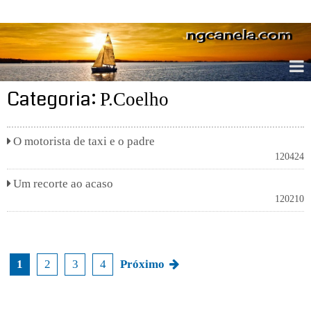
ngcanela.com
Categoria:
P.Coelho
O motorista de taxi e o padre
120424
Um recorte ao acaso
120210
1
2
3
4
Próximo
N
a