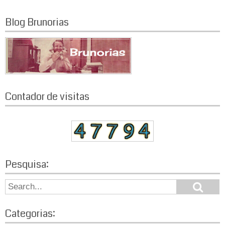
Blog Brunorias
Contador de visitas
Pesquisa:
S
S
e
e
a
a
r
Categorias:
r
c
h