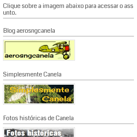
Clique sobre a imagem abaixo para acessar o ass
v
unto.
e
g
Blog aerosngcanela
a
ç
ã
Simplesmente Canela
o
p
o
r
Fotos históricas de Canela
p