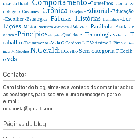
-Comportamento
-Conselhos
-Conto tec
oisas do Brasil
r
-Crônica
-Editorial
-Educação
nológico
-Costumes
-Desejos
i
-Histórias
-Fábulas
-
-Ler
-Escolher
-Estratégias
a
-Humildade
Lições
-Parábola
s:
-Piadas
-Palavras
-Música
-Natureza
-P
-Paciência
-Princípios
-T
-Tecnologias
-Qualidade
olitica
-Projeto
-Tempo
rabalho
-Vida
-Treinamento
L.F.Veríssimo
C.Cardoso
L.Pires
M.Gehr
N.Geraldi
Sem categoria
T.Coelh
P.Coelho
M.Medeiros
inger
vds
o
Contato:
Caro leitor do blog, sinta-se a vontade de comentar sobre
as postagens, para isso envie uma mensagem para o
e-mail:
ngcanela@gmail.com
Páginas do blog