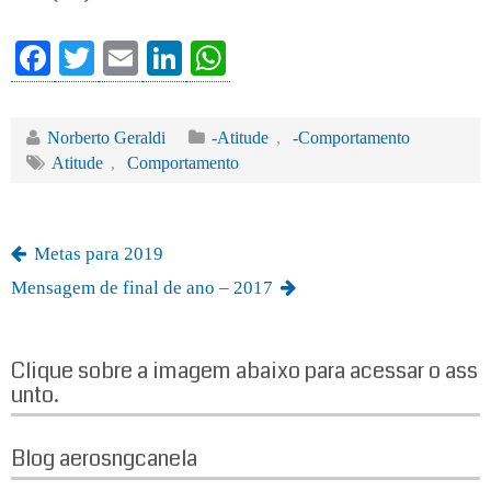
Fa
T
E
Li
W
ce
wi
m
nk
ha
bo
tte
ail
ed
ts
Norberto Geraldi
-Atitude
,
-Comportamento
ok
r
In
A
Atitude
,
Comportamento
pp
Metas para 2019
Mensagem de final de ano – 2017
Clique sobre a imagem abaixo para acessar o ass
unto.
Blog aerosngcanela