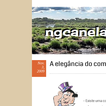
ngcanela.com
Atitude, comportamento e outras hist
Principal
Rio Grande do Sul
L
A elegância do co
Nov.
3,
2009
– Existe uma coi