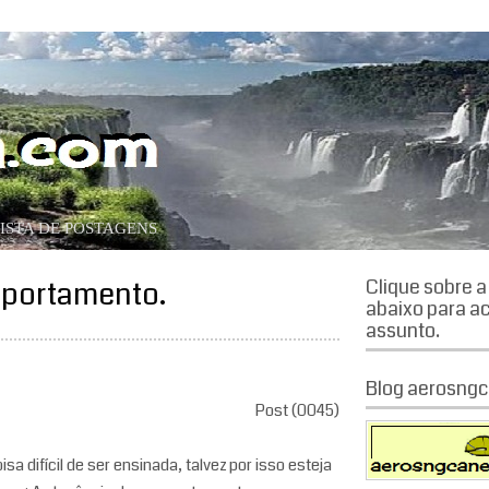
órias.
ISTA DE POSTAGENS
mportamento.
Clique sobre 
abaixo para a
assunto.
Blog aerosngc
Post (0045)
sa difícil de ser ensinada, talvez por isso esteja