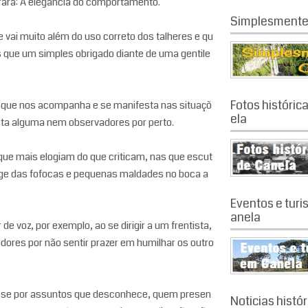
rara: A elegância do comportamento.
Simplesmente
 vai muito além do uso correto dos talheres e qu
 que um simples obrigado diante de uma gentile
Fotos históric
a que nos acompanha e se manifesta nas situaçõ
ela
sta alguma nem observadores por perto.
que mais elogiam do que criticam, nas que escut
ge das fofocas e pequenas maldades no boca a
Eventos e tur
anela
 voz, por exemplo, ao se dirigir a um frentista,
ores por não sentir prazer em humilhar os outro
sse por assuntos que desconhece, quem presen
Noticias histó