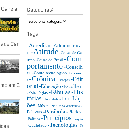
a
a
 Canela
r
Categorias:
r
c
c
h
C
h
a
f
t
Tags:
o
e
r:
as de Can
g
-Acreditar
-Administraçã
-Atitude
o
o
-Coisas de Ga
r
-Com
ucho
-Coisas do Brasil
i
portamento
-Conselh
a
os
s:
-Conto tecnológico
-Costume
-Crônica
-Edit
s
-Desejos
ismo em C
orial
-Educação
-Escolher
-His
-Fábulas
-Estratégias
tórias
-Liç
-Ler
-Humildade
ões
-
-Música
-Natureza
-Paciência
-Parábola
-Piadas
Palavras
-Princípios
-Politica
-Projeto
-Tecnologias
ricas
-Qualidade
-Te