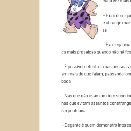
cada vez mais 
– É um dom que
e abrange mais
za.
– É a elegânci
es mais prosaicas quando não há fe
– É possível detecta-la nas pessoas 
am mais do que falam, passando lon
boca;
– Nas que não usam um tom superior de
nas que evitam assuntos constranged
s e pontuais.
– Elegante é quem demonstra intere