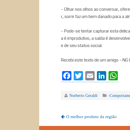
– Olhar nos olhos ao conversar, ofere
r, sorrir faz um bem danado para a al
– Pode-se tentar capturar esta delica
a é improdutivo, a saída é desenvolv
e de seu status social.
Recebi este texto de um amigo – NG
Fa
T
E
Li
W
ce
wi
m
nk
ha
bo
tte
ail
ed
ts
Norberto Geraldi
-Comportame
ok
r
In
A
pp
O melhor produto da região