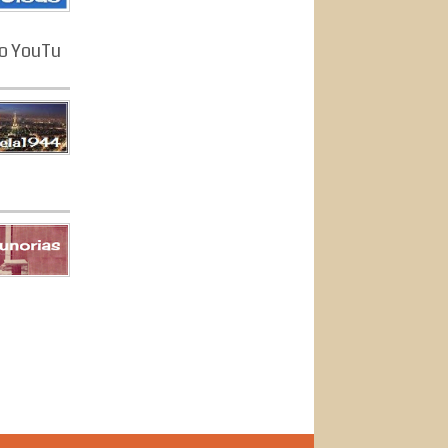
o YouTu
s