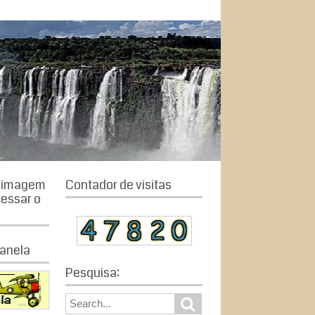
a imagem
Contador de visitas
cessar o
anela
Pesquisa:
S
S
e
e