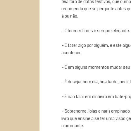
teia fora de datas festivas, que cum
recomenda que se pergunte antes que
á ou não.
– Oferecer flores é sempre elegante.
– É fazer algo por alguém, e este alg
acontecer.
– É em alguns momentos mudar seu es
– É desejar bom dia, boa tarde, pedir
– É não falar em dinheiro em bate-pa
– Sobrenome, joias e nariz empinado
livro que ensine a se ter uma visão 
o arrogante.