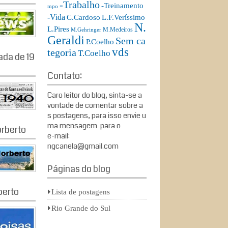
-Trabalho
-Treinamento
mpo
-Vida
L.F.Veríssimo
C.Cardoso
N.
L.Pires
M.Medeiros
M.Gehringer
Geraldi
Sem ca
P.Coelho
vds
tegoria
T.Coelho
ada de 19
Contato:
Caro leitor do blog, sinta-se a
vontade de comentar sobre a
s postagens, para isso envie u
ma mensagem para o
rberto
e-mail:
ngcanela@gmail.com
Páginas do blog
berto
Lista de postagens
Rio Grande do Sul