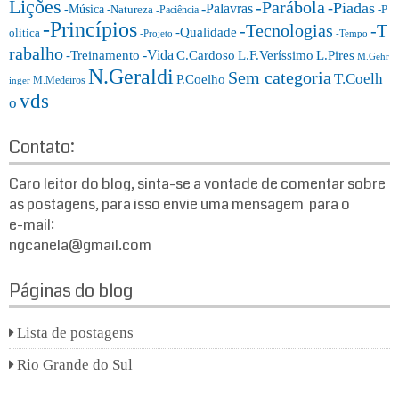
Lições
-Parábola
s:
-Piadas
-Palavras
-Música
-Natureza
-P
-Paciência
-Princípios
-T
-Tecnologias
-Qualidade
olitica
-Projeto
-Tempo
rabalho
-Vida
-Treinamento
L.F.Veríssimo
C.Cardoso
L.Pires
M.Gehr
N.Geraldi
Sem categoria
T.Coelh
P.Coelho
M.Medeiros
inger
vds
o
Contato:
Caro leitor do blog, sinta-se a vontade de comentar sobre
as postagens, para isso envie uma mensagem para o
e-mail:
ngcanela@gmail.com
Páginas do blog
Lista de postagens
Rio Grande do Sul