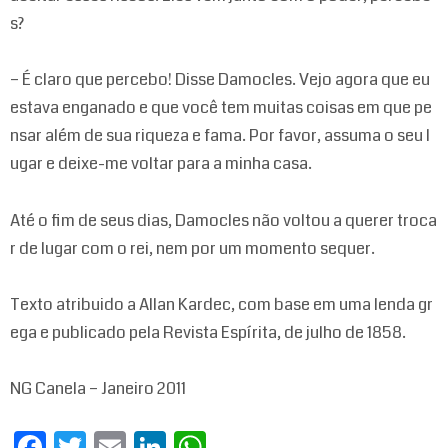
s?
– É claro que percebo! Disse Damocles. Vejo agora que eu
estava enganado e que você tem muitas coisas em que pe
nsar além de sua riqueza e fama. Por favor, assuma o seu l
ugar e deixe-me voltar para a minha casa.
Até o fim de seus dias, Damocles não voltou a querer troca
r de lugar com o rei, nem por um momento sequer.
Texto atribuido a Allan Kardec, com base em uma lenda gr
ega e publicado pela Revista Espírita, de julho de 1858.
NG Canela – Janeiro 2011
Fa
T
E
Li
W