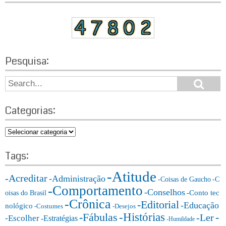
Pesquisa:
S
S
e
e
a
a
r
Categorias:
r
c
h
c
C
h
a
f
t
Tags:
o
e
r:
-Atitude
g
-Acreditar
-Administração
-Coisas de Gaucho
-C
o
-Comportamento
-Conselhos
-Conto tec
oisas do Brasil
r
-Crônica
-Editorial
-Educação
nológico
-Costumes
-Desejos
i
-Histórias
-Fábulas
-
-Ler
-Escolher
-Estratégias
a
-Humildade