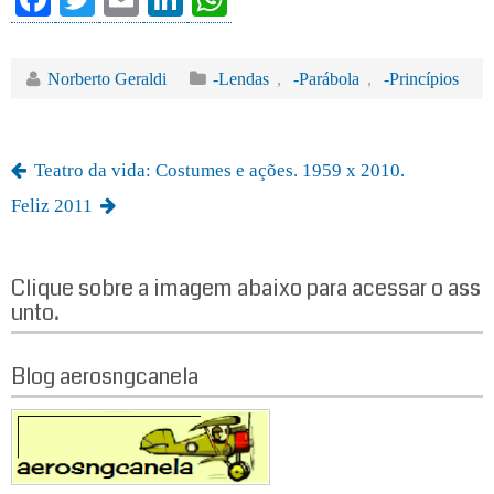
ce
wi
m
nk
ha
bo
tte
ail
ed
ts
Norberto Geraldi
-Lendas
,
-Parábola
,
-Princípios
ok
r
In
A
pp
Teatro da vida: Costumes e ações. 1959 x 2010.
Feliz 2011
Clique sobre a imagem abaixo para acessar o ass
unto.
Blog aerosngcanela