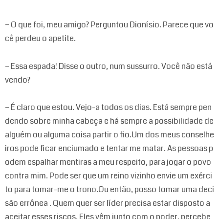
– O que foi, meu amigo? Perguntou Dionísio. Parece que vo
cê perdeu o apetite.
– Essa espada! Disse o outro, num sussurro. Você não está
vendo?
– É claro que estou. Vejo-a todos os dias. Está sempre pen
dendo sobre minha cabeça e há sempre a possibilidade de
alguém ou alguma coisa partir o fio.Um dos meus conselhe
iros pode ficar enciumado e tentar me matar. As pessoas p
odem espalhar mentiras a meu respeito, para jogar o povo
contra mim. Pode ser que um reino vizinho envie um exérci
to para tomar-me o trono.Ou então, posso tomar uma deci
são errônea . Quem quer ser líder precisa estar disposto a
aceitar esses riscos. Eles vêm junto com o poder, percebe