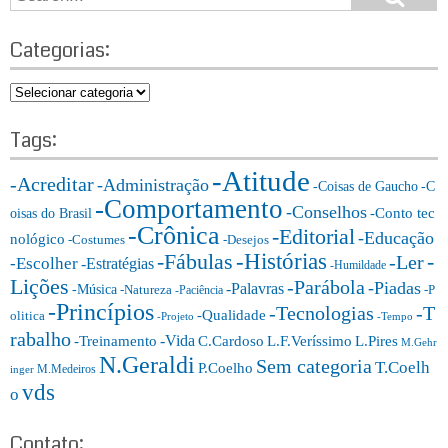
e
e
a
a
r
Categorias:
r
c
h
c
C
h
a
f
t
Tags:
o
e
r:
-Atitude
g
-Acreditar
-Administração
-Coisas de Gaucho
-C
o
-Comportamento
-Conselhos
-Conto tec
oisas do Brasil
r
-Crônica
-Editorial
-Educação
nológico
-Costumes
-Desejos
i
-Histórias
-Fábulas
-
-Ler
-Escolher
-Estratégias
a
-Humildade
Lições
-Parábola
s:
-Piadas
-Palavras
-Música
-Natureza
-P
-Paciência
-Princípios
-T
-Tecnologias
-Qualidade
olitica
-Projeto
-Tempo
rabalho
-Vida
-Treinamento
L.F.Veríssimo
C.Cardoso
L.Pires
M.Gehr
N.Geraldi
Sem categoria
T.Coelh
P.Coelho
M.Medeiros
inger
vds
o
Contato: