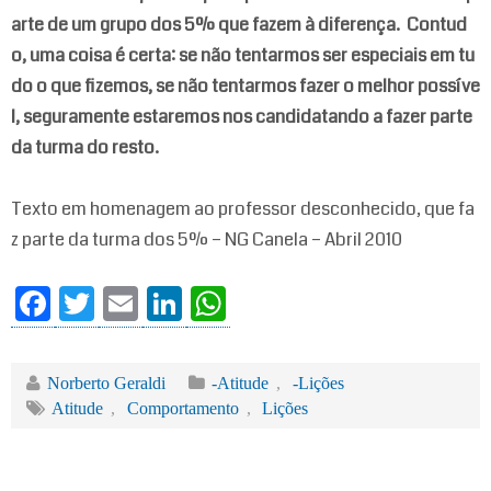
arte de um grupo dos 5% que fazem à diferença. Contud
o, uma coisa é certa: se não tentarmos ser especiais em tu
do o que fizemos, se não tentarmos fazer o melhor possíve
l, seguramente estaremos nos candidatando a fazer parte
da turma do resto.
Texto em homenagem ao professor desconhecido, que fa
z parte da turma dos 5% – NG Canela – Abril 2010
Fa
T
E
Li
W
ce
wi
m
nk
ha
bo
tte
ail
ed
ts
Norberto Geraldi
-Atitude
,
-Lições
ok
r
In
A
Atitude
,
Comportamento
,
Lições
pp