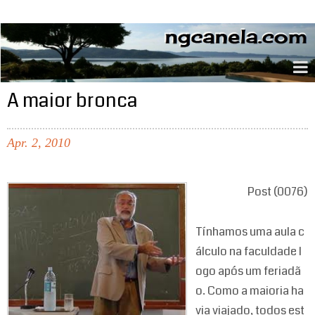
ngcanela.com
A maior bronca
Apr.
2,
2010
Post (0076)
Tínhamos uma aula c
álculo na faculdade l
ogo após um feriadã
o. Como a maioria ha
via viajado, todos est