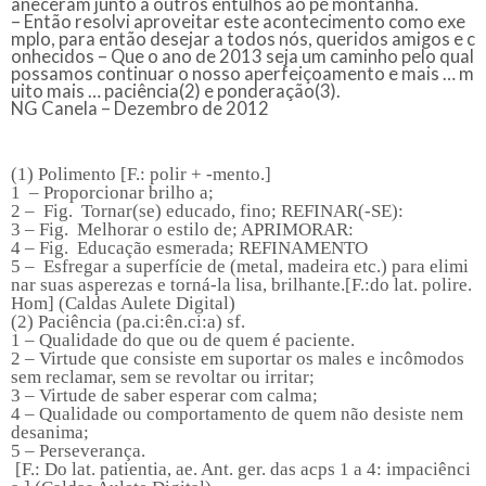
aneceram junto a outros entulhos ao pé montanha.
– Então resolvi aproveitar este acontecimento como exe
mplo, para então desejar a todos nós, queridos amigos e c
onhecidos –
Que o ano de 2013 seja um caminho pelo qual
possamos continuar o nosso aperfeiçoamento e mais … m
uito mais … paciência(2) e ponderação(3).
NG Canela – Dezembro de 2012
(1) Polimento
[F.: polir + -mento.]
1 – Proporcionar brilho a;
2 – Fig. Tornar(se) educado, fino; REFINAR(-SE):
3
–
Fig. Melhorar o estilo de; APRIMORAR:
4
–
Fig. Educação esmerada; REFINAMENTO
5 – Esfregar a superfície de (metal, madeira etc.) para elimi
nar suas asperezas e torná-la lisa, brilhante.[F.:do lat. polire.
Hom] (Caldas Aulete Digital)
(2)
Paciência
(pa.ci:ên.ci:a) sf.
1 – Qualidade do que ou de quem é paciente.
2 – Virtude que consiste em suportar os males e incômodos
sem reclamar, sem se revoltar ou irritar;
3 – Virtude de saber esperar com calma;
4 – Qualidade ou comportamento de quem não desiste nem
desanima;
5 – Perseverança.
[F.: Do lat. patientia, ae. Ant. ger. das acps 1 a 4: impaciênci