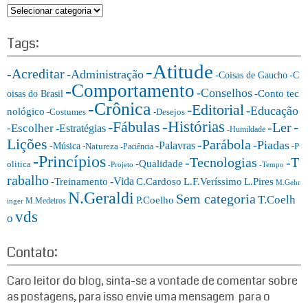
c
C
h
a
f
t
Tags:
o
e
r:
-Atitude
g
-Acreditar
-Administração
-Coisas de Gaucho
-C
o
-Comportamento
-Conselhos
-Conto tec
oisas do Brasil
r
-Crônica
-Editorial
-Educação
nológico
-Costumes
-Desejos
i
-Histórias
-Fábulas
-
-Ler
-Escolher
-Estratégias
a
-Humildade
Lições
-Parábola
s:
-Piadas
-Palavras
-Música
-Natureza
-P
-Paciência
-Princípios
-T
-Tecnologias
-Qualidade
olitica
-Projeto
-Tempo
rabalho
-Vida
-Treinamento
L.F.Veríssimo
C.Cardoso
L.Pires
M.Gehr
N.Geraldi
Sem categoria
T.Coelh
P.Coelho
M.Medeiros
inger
vds
o
Contato:
Caro leitor do blog, sinta-se a vontade de comentar sobre
as postagens, para isso envie uma mensagem para o