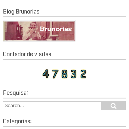
Blog Brunorias
Contador de visitas
Pesquisa:
S
S
e
e
a
a
r
Categorias:
r
c
h