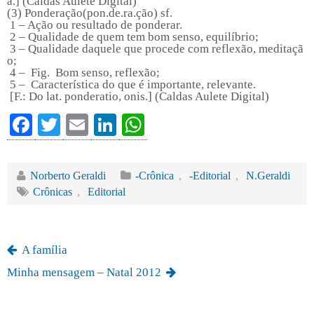
a.] (Caldas Aulete Digital)
(3) Ponderação
(pon.de.ra.ção) sf.
1 – Ação ou resultado de ponderar.
2 – Qualidade de quem tem bom senso, equilíbrio;
3 – Qualidade daquele que procede com reflexão, meditaçã
o;
4 – Fig. Bom senso, reflexão;
5 – Característica do que é importante, relevante.
[F.: Do lat. ponderatio, onis.] (Caldas Aulete Digital)
Fa
T
E
Li
W
ce
wi
m
nk
ha
bo
tte
ail
ed
ts
Norberto Geraldi
-Crônica
,
-Editorial
,
N.Geraldi
ok
r
In
A
Crônicas
,
Editorial
pp
A família
Minha mensagem – Natal 2012