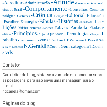
-Atitude
g
-Acreditar
-Administração
-Coisas de Gaucho
-C
o
-Comportamento
-Conselhos
-Conto tec
oisas do Brasil
r
-Crônica
-Editorial
-Educação
nológico
-Costumes
-Desejos
i
-Histórias
-Fábulas
-
-Ler
-Escolher
-Estratégias
a
-Humildade
Lições
-Parábola
s:
-Piadas
-Palavras
-Música
-Natureza
-P
-Paciência
-Princípios
-T
-Tecnologias
-Qualidade
olitica
-Projeto
-Tempo
rabalho
-Vida
-Treinamento
L.F.Veríssimo
C.Cardoso
L.Pires
M.Gehr
N.Geraldi
Sem categoria
T.Coelh
P.Coelho
M.Medeiros
inger
vds
o
Contato:
Caro leitor do blog, sinta-se a vontade de comentar sobre
as postagens, para isso envie uma mensagem para o
e-mail:
ngcanela@gmail.com
Páginas do blog