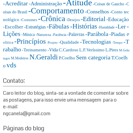
-Atitude
g
-Acreditar
-Administração
-Coisas de Gaucho
-C
o
-Comportamento
-Conselhos
-Conto tec
oisas do Brasil
r
-Crônica
-Editorial
-Educação
nológico
-Costumes
-Desejos
i
-Histórias
-Fábulas
-
-Ler
-Escolher
-Estratégias
a
-Humildade
Lições
-Parábola
s:
-Piadas
-Palavras
-Música
-Natureza
-P
-Paciência
-Princípios
-T
-Tecnologias
-Qualidade
olitica
-Projeto
-Tempo
rabalho
-Vida
-Treinamento
L.F.Veríssimo
C.Cardoso
L.Pires
M.Gehr
N.Geraldi
Sem categoria
T.Coelh
P.Coelho
M.Medeiros
inger
vds
o
Contato:
Caro leitor do blog, sinta-se a vontade de comentar sobre
as postagens, para isso envie uma mensagem para o
e-mail:
ngcanela@gmail.com
Páginas do blog