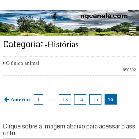
ngcanela.com
Categoria:
-Histórias
O único animal
090502
Anterior
1
…
13
14
15
16
N
a
Clique sobre a imagem abaixo para acessar o ass
v
unto.