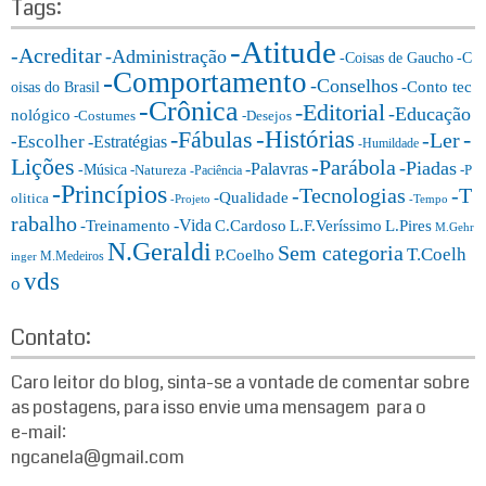
t
Tags:
o
e
r:
-Atitude
g
-Acreditar
-Administração
-Coisas de Gaucho
-C
o
-Comportamento
-Conselhos
-Conto tec
oisas do Brasil
r
-Crônica
-Editorial
-Educação
nológico
-Costumes
-Desejos
i
-Histórias
-Fábulas
-
-Ler
-Escolher
-Estratégias
a
-Humildade
Lições
-Parábola
s:
-Piadas
-Palavras
-Música
-Natureza
-P
-Paciência
-Princípios
-T
-Tecnologias
-Qualidade
olitica
-Projeto
-Tempo
rabalho
-Vida
-Treinamento
L.F.Veríssimo
C.Cardoso
L.Pires
M.Gehr
N.Geraldi
Sem categoria
T.Coelh
P.Coelho
M.Medeiros
inger
vds
o
Contato:
Caro leitor do blog, sinta-se a vontade de comentar sobre
as postagens, para isso envie uma mensagem para o
e-mail:
ngcanela@gmail.com