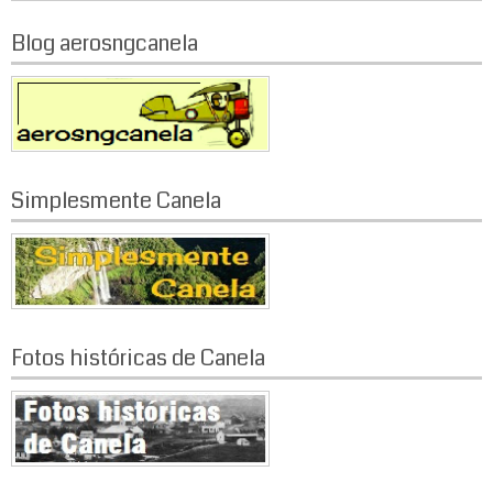
e
g
Blog aerosngcanela
a
ç
ã
Simplesmente Canela
o
p
o
r
Fotos históricas de Canela
p
o
s