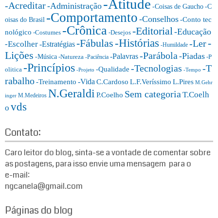
-Atitude
g
-Acreditar
-Administração
-Coisas de Gaucho
-C
o
-Comportamento
-Conselhos
-Conto tec
oisas do Brasil
r
-Crônica
-Editorial
-Educação
nológico
-Costumes
-Desejos
i
-Histórias
-Fábulas
-
-Ler
-Escolher
-Estratégias
a
-Humildade
Lições
-Parábola
s:
-Piadas
-Palavras
-Música
-Natureza
-P
-Paciência
-Princípios
-T
-Tecnologias
-Qualidade
olitica
-Projeto
-Tempo
rabalho
-Vida
-Treinamento
L.F.Veríssimo
C.Cardoso
L.Pires
M.Gehr
N.Geraldi
Sem categoria
T.Coelh
P.Coelho
M.Medeiros
inger
vds
o
Contato:
Caro leitor do blog, sinta-se a vontade de comentar sobre
as postagens, para isso envie uma mensagem para o
e-mail:
ngcanela@gmail.com
Páginas do blog