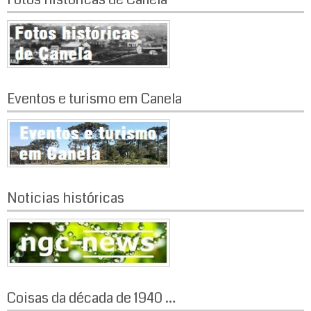
o
s
t
s
Eventos e turismo em Canela
Noticias históricas
Coisas da década de 1940 …