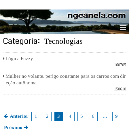
ngcanela.com
Categoria:
-Tecnologias
Lógica Fuzzy
160705
Mulher no volante, perigo constante para os carros com dir
eção autônoma
150610
Anterior
1
2
3
4
5
6
…
9
N
Próximo