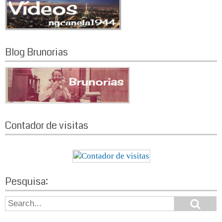
Blog Brunorias
Contador de visitas
Pesquisa:
S
S
e
e
a