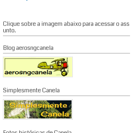
a
v
Clique sobre a imagem abaixo para acessar o ass
e
unto.
g
a
Blog aerosngcanela
ç
ã
o
Simplesmente Canela
p
o
r
p
Fotos históricas de Canela