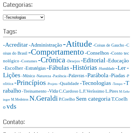
a
r
Categorias:
r
c
h
c
C
h
a
f
t
Tags:
o
e
r:
-Atitude
g
-Acreditar
-Administração
-Coisas de Gaucho
-C
o
-Comportamento
-Conselhos
-Conto tec
oisas do Brasil
r
-Crônica
-Editorial
-Educação
nológico
-Costumes
-Desejos
i
-Histórias
-Fábulas
-
-Ler
-Escolher
-Estratégias
a
-Humildade
Lições
-Parábola
s:
-Piadas
-Palavras
-Música
-Natureza
-P
-Paciência
-Princípios
-T
-Tecnologias
-Qualidade
olitica
-Projeto
-Tempo
rabalho
-Vida
-Treinamento
L.F.Veríssimo
C.Cardoso
L.Pires
M.Gehr
N.Geraldi
Sem categoria
T.Coelh
P.Coelho
M.Medeiros
inger
vds
o
Contato: