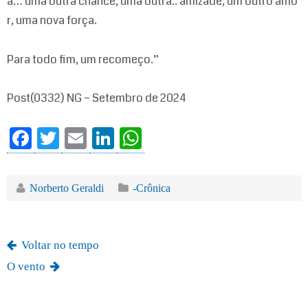
á… uma outra chance, uma outra.. amizade, um outro amo
r, uma nova força.
Para todo fim, um recomeço.”
Post(0332) NG – Setembro de 2024
Fa
T
E
Li
W
ce
wi
m
nk
ha
bo
tte
ail
ed
ts
Norberto Geraldi
-Crônica
ok
r
In
A
pp
Voltar no tempo
O vento