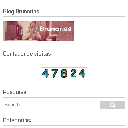
Blog Brunorias
Contador de visitas
Pesquisa:
S
S
e
e
a
a
r
Categorias:
r
c
h