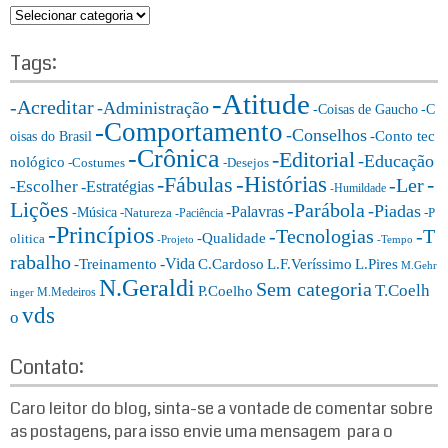
c
C
h
a
f
t
Tags:
o
e
r:
-Atitude
g
-Acreditar
-Administração
-Coisas de Gaucho
-C
o
-Comportamento
-Conselhos
-Conto tec
oisas do Brasil
r
-Crônica
-Editorial
-Educação
nológico
-Costumes
-Desejos
i
-Histórias
-Fábulas
-
-Ler
-Escolher
-Estratégias
a
-Humildade
Lições
-Parábola
s:
-Piadas
-Palavras
-Música
-Natureza
-P
-Paciência
-Princípios
-T
-Tecnologias
-Qualidade
olitica
-Projeto
-Tempo
rabalho
-Vida
-Treinamento
L.F.Veríssimo
C.Cardoso
L.Pires
M.Gehr
N.Geraldi
Sem categoria
T.Coelh
P.Coelho
M.Medeiros
inger
vds
o
Contato:
Caro leitor do blog, sinta-se a vontade de comentar sobre
as postagens, para isso envie uma mensagem para o