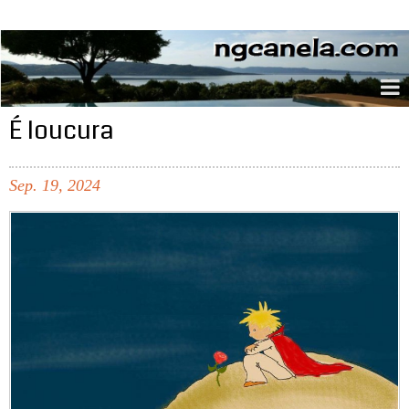
ngcanela.com
É loucura
Sep.
19,
2024