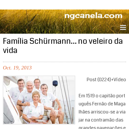
ngcanela.com
Família Schürmann… no veleiro da
vida
Oct.
19,
2013
Post (0224)+Vídeo
Em 1519 o capitão port
uguês Fernão de Maga
lhães arriscou-se a via
jar na contramão das
grandes navegações e