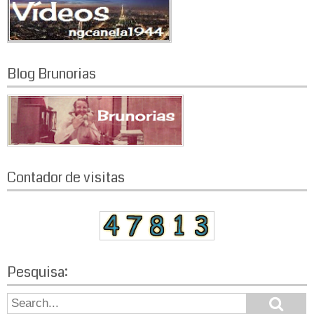
Blog Brunorias
Contador de visitas
Pesquisa:
S
S
e