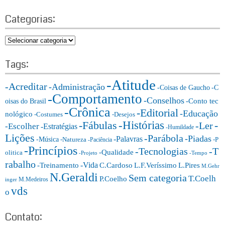
e
a
a
r
Categorias:
r
c
h
c
C
h
a
f
t
Tags:
o
e
r:
-Atitude
g
-Acreditar
-Administração
-Coisas de Gaucho
-C
o
-Comportamento
-Conselhos
-Conto tec
oisas do Brasil
r
-Crônica
-Editorial
-Educação
nológico
-Costumes
-Desejos
i
-Histórias
-Fábulas
-
-Ler
-Escolher
-Estratégias
a
-Humildade
Lições
-Parábola
s:
-Piadas
-Palavras
-Música
-Natureza
-P
-Paciência
-Princípios
-T
-Tecnologias
-Qualidade
olitica
-Projeto
-Tempo
rabalho
-Vida
-Treinamento
L.F.Veríssimo
C.Cardoso
L.Pires
M.Gehr
N.Geraldi
Sem categoria
T.Coelh
P.Coelho
M.Medeiros
inger
vds
o
Contato: