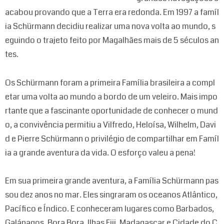
acabou provando que a Terra era redonda. Em 1997 a famíl
ia Schürmann decidiu realizar uma nova volta ao mundo, s
eguindo o trajeto feito por Magalhães mais de 5 séculos an
tes.
Os Schürmann foram a primeira Família brasileira a compl
etar uma volta ao mundo a bordo de um veleiro. Mais impo
rtante que a fascinante oportunidade de conhecer o mund
o, a convivência permitiu a Vilfredo, Heloísa, Wilhelm, Davi
d e Pierre Schürmann o privilégio de compartilhar em Famíl
ia a grande aventura da vida. O esforço valeu a pena!
Em sua primeira grande aventura, a Família Schürmann pas
sou dez anos no mar. Eles singraram os oceanos Atlântico,
Pacífico e Índico. E conheceram lugares como Barbados,
Galápagos, Bora Bora, Ilhas Fiji, Madagascar e Cidade do C