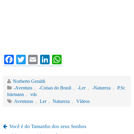
Fa
T
E
Li
W
ce
wi
m
nk
ha
bo
tte
ail
ed
ts
Norberto Geraldi
ok
r
In
A
-Aventura
,
-Coisas do Brasil
,
-Ler
,
-Natureza
,
P.Sc
hürmann
,
vds
pp
Aventuras
,
Ler
,
Natureza
,
Vídeos
Você é do Tamanho dos seus Sonhos