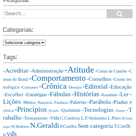
Pesquisa:
S
S
e
e
a
a
r
Categorias:
r
c
h
c
C
h
a
f
t
Tags:
o
e
r:
-Atitude
g
-Acreditar
-Administração
-Coisas de Gaucho
-C
o
-Comportamento
-Conselhos
-Conto tec
oisas do Brasil
r
-Crônica
-Editorial
-Educação
nológico
-Costumes
-Desejos
i
-Histórias
-Fábulas
-
-Ler
-Escolher
-Estratégias
a
-Humildade
Lições
-Parábola
s:
-Piadas
-Palavras
-Música
-Natureza
-P
-Paciência
-Princípios
-T
-Tecnologias
-Qualidade
olitica
-Projeto
-Tempo
rabalho
-Vida
-Treinamento
L.F.Veríssimo
C.Cardoso
L.Pires
M.Gehr
N.Geraldi
Sem categoria
T.Coelh
P.Coelho
M.Medeiros
inger
vds
o