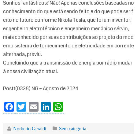
Sonhos fantásticos? Não! Apenas conclusões baseadas no
conhecimento do que está sendo feito e do que pode ser f
eito no futuro conforme Nikola Tesla, que foi um inventor,
engenheiro eletrotécnico e engenheiro mecânico sérvio,
mais conhecido por suas contribuições ao projeto do mod
erno sistema de fornecimento de eletricidade em corrente
alternada, previu.
Concluindo que a transmissão de energia por rádio mudar
á nossa civilização atual.
Postt(0328) NG – Agosto de 2024
Fa
T
E
Li
W
ce
wi
m
nk
ha
bo
tte
ail
ed
ts
Norberto Geraldi
Sem categoria
ok
r
In
A