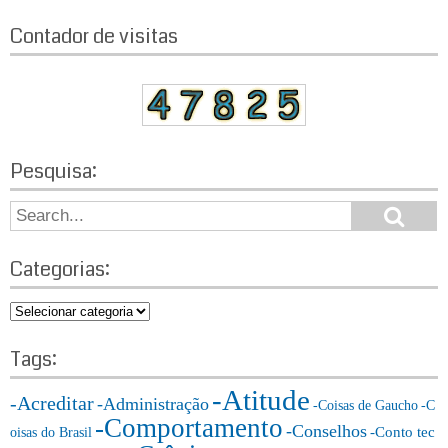
Contador de visitas
Pesquisa:
S
S
e
e
a
a
r
Categorias:
r
c
h
c
C
h
a
f
t
Tags:
o
e
r:
-Atitude
g
-Acreditar
-Administração
-Coisas de Gaucho
-C
o
-Comportamento
-Conselhos
-Conto tec
oisas do Brasil
r