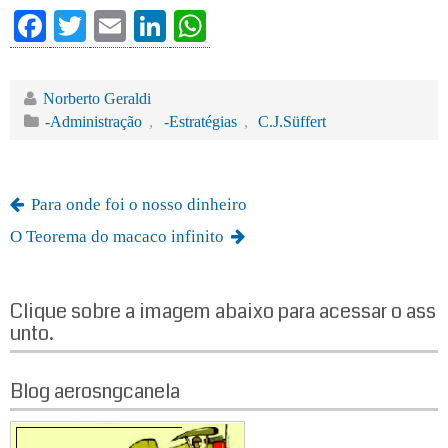
Fa
T
E
Li
W
ce
wi
m
nk
ha
bo
tte
ail
ed
ts
Norberto Geraldi
ok
r
In
A
-Administração
,
-Estratégias
,
C.J.Süffert
pp
Para onde foi o nosso dinheiro
O Teorema do macaco infinito
Clique sobre a imagem abaixo para acessar o ass
unto.
Blog aerosngcanela