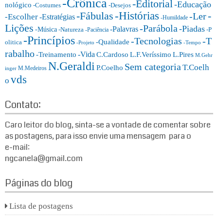
-Crônica
-Editorial
-Educação
nológico
-Costumes
-Desejos
i
-Histórias
-Fábulas
-
-Ler
-Escolher
-Estratégias
a
-Humildade
Lições
-Parábola
s:
-Piadas
-Palavras
-Música
-Natureza
-P
-Paciência
-Princípios
-T
-Tecnologias
-Qualidade
olitica
-Projeto
-Tempo
rabalho
-Vida
-Treinamento
L.F.Veríssimo
C.Cardoso
L.Pires
M.Gehr
N.Geraldi
Sem categoria
T.Coelh
P.Coelho
M.Medeiros
inger
vds
o
Contato:
Caro leitor do blog, sinta-se a vontade de comentar sobre
as postagens, para isso envie uma mensagem para o
e-mail:
ngcanela@gmail.com
Páginas do blog
Lista de postagens