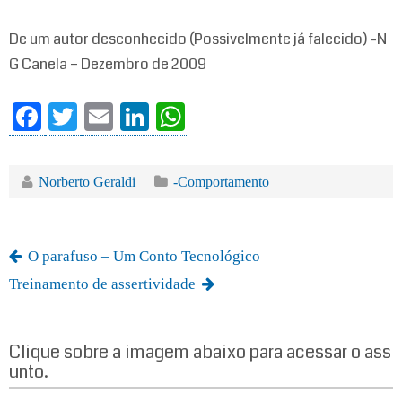
De um autor desconhecido (Possivelmente já falecido) -N
G Canela – Dezembro de 2009
Fa
T
E
Li
W
ce
wi
m
nk
ha
bo
tte
ail
ed
ts
Norberto Geraldi
-Comportamento
ok
r
In
A
pp
O parafuso – Um Conto Tecnológico
Treinamento de assertividade
Clique sobre a imagem abaixo para acessar o ass
unto.