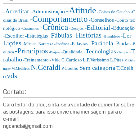
e
r:
-Atitude
g
-Acreditar
-Administração
-Coisas de Gaucho
-C
o
-Comportamento
-Conselhos
-Conto tec
oisas do Brasil
r
-Crônica
-Editorial
-Educação
nológico
-Costumes
-Desejos
i
-Histórias
-Fábulas
-
-Ler
-Escolher
-Estratégias
a
-Humildade
Lições
-Parábola
s:
-Piadas
-Palavras
-Música
-Natureza
-P
-Paciência
-Princípios
-T
-Tecnologias
-Qualidade
olitica
-Projeto
-Tempo
rabalho
-Vida
-Treinamento
L.F.Veríssimo
C.Cardoso
L.Pires
M.Gehr
N.Geraldi
Sem categoria
T.Coelh
P.Coelho
M.Medeiros
inger
vds
o
Contato:
Caro leitor do blog, sinta-se a vontade de comentar sobre
as postagens, para isso envie uma mensagem para o
e-mail:
ngcanela@gmail.com