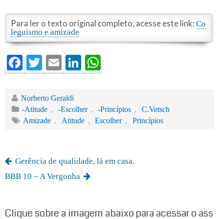
Para ler o texto original completo, acesse este link:
Co
leguismo e amizade
Fa
T
E
Li
W
ce
wi
m
nk
ha
bo
tte
ail
ed
ts
Norberto Geraldi
ok
r
In
A
-Atitude
,
-Escolher
,
-Princípios
,
C.Vetsch
Amizade
,
Atitude
,
Escolher
,
Princípios
pp
Gerência de qualidade, lá em casa.
BBB 10 – A Vergonha
Clique sobre a imagem abaixo para acessar o ass