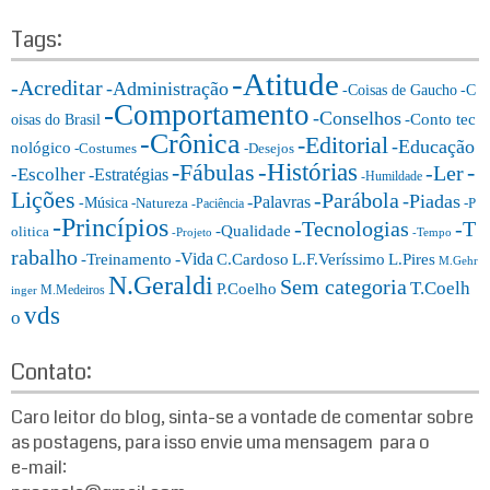
a
f
t
Tags:
o
e
r:
-Atitude
g
-Acreditar
-Administração
-Coisas de Gaucho
-C
o
-Comportamento
-Conselhos
-Conto tec
oisas do Brasil
r
-Crônica
-Editorial
-Educação
nológico
-Costumes
-Desejos
i
-Histórias
-Fábulas
-
-Ler
-Escolher
-Estratégias
a
-Humildade
Lições
-Parábola
s:
-Piadas
-Palavras
-Música
-Natureza
-P
-Paciência
-Princípios
-T
-Tecnologias
-Qualidade
olitica
-Projeto
-Tempo
rabalho
-Vida
-Treinamento
L.F.Veríssimo
C.Cardoso
L.Pires
M.Gehr
N.Geraldi
Sem categoria
T.Coelh
P.Coelho
M.Medeiros
inger
vds
o
Contato:
Caro leitor do blog, sinta-se a vontade de comentar sobre
as postagens, para isso envie uma mensagem para o
e-mail: