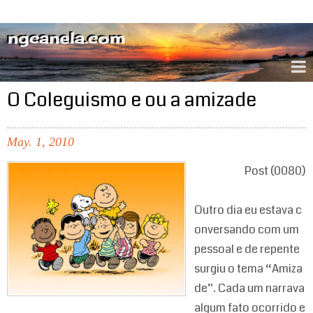
ngcanela.com
O Coleguismo e ou a amizade
May.
1,
2010
Post (0080)
Outro dia eu estava c
onversando com um
pessoal e de repente
surgiu o tema “Amiza
de”. Cada um narrava
algum fato ocorrido e