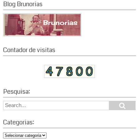
Blog Brunorias
Contador de visitas
Pesquisa:
S
S
e
e
a
a
r
Categorias:
r
c
h
c
C
h