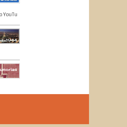
o YouTu
s