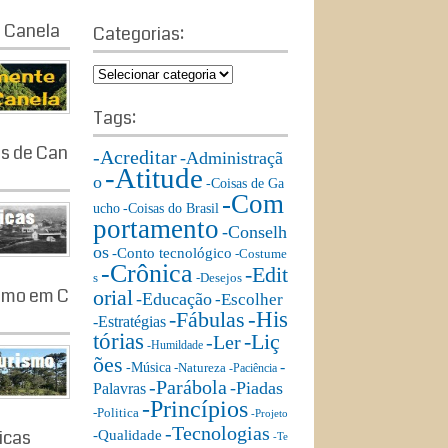
a
a
 Canela
r
Categorias:
r
c
c
h
C
h
a
f
t
Tags:
o
e
r:
as de Can
g
-Acreditar
-Administraçã
-Atitude
o
o
-Coisas de Ga
r
-Com
ucho
-Coisas do Brasil
i
portamento
-Conselh
a
os
s:
-Conto tecnológico
-Costume
-Crônica
-Edit
s
-Desejos
ismo em C
orial
-Educação
-Escolher
-His
-Fábulas
-Estratégias
tórias
-Liç
-Ler
-Humildade
ões
-
-Música
-Natureza
-Paciência
-Parábola
-Piadas
Palavras
-Princípios
-Politica
-Projeto
-Tecnologias
ricas
-Qualidade
-Te