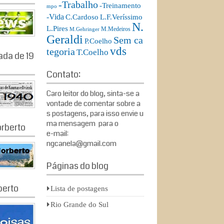
-Trabalho
-Treinamento
mpo
-Vida
L.F.Veríssimo
C.Cardoso
N.
L.Pires
M.Medeiros
M.Gehringer
Geraldi
Sem ca
P.Coelho
vds
tegoria
T.Coelho
ada de 19
Contato:
Caro leitor do blog, sinta-se a
vontade de comentar sobre a
s postagens, para isso envie u
ma mensagem para o
rberto
e-mail:
ngcanela@gmail.com
Páginas do blog
berto
Lista de postagens
Rio Grande do Sul