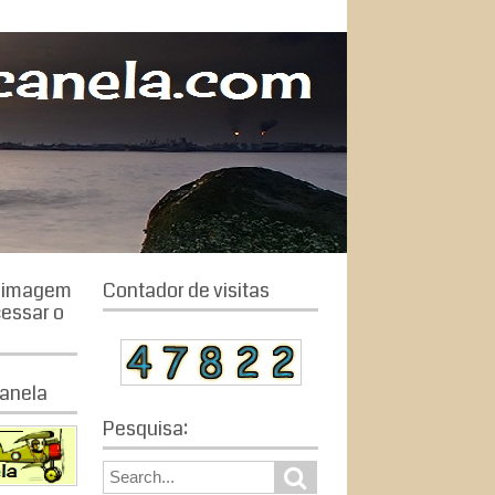
a imagem
Contador de visitas
cessar o
anela
Pesquisa:
S
S
e
e