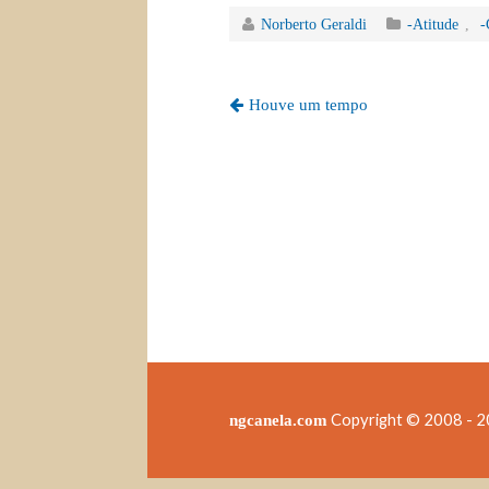
bo
tte
ail
ed
ts
Norberto Geraldi
-Atitude
,
-
ok
r
In
A
pp
Houve um tempo
Copyright © 2008 - 20
ngcanela.com