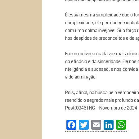
É essa mesma simplicidade que o tor
complexidade, ele permanece inabalá
com uma calma invejável. Sua força 
hos despidos de preconceitos e de a
Em um universo cada vez mais cínico 
da eficácia e da sinceridade. Ele nos
nteligência e sucesso, e nos convida
a de admiração.
Pois, afinal, na busca pela verdadeira
reendido o segredo mais profundo da 
Post(0346) NG – Novembro de 2024
Fa
T
E
Li
W
ce
wi
m
nk
ha