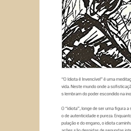
“O Idiota é Invencível” é uma medita
vida. Neste mundo onde a sofisticaçã
s lembram do poder escondido na ino
O “idiota”, longe de ser uma figura
o de autenticidade e pureza. Enquant
pulação e do engano, o idiota caminh
ações são despidas de segundas int