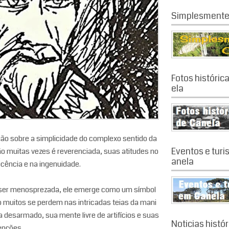
Simplesmente
Fotos históric
ela
ção sobre a simplicidade do complexo sentido da
Eventos e tur
o muitas vezes é reverenciada, suas atitudes no
anela
cência e na ingenuidade.
 a ser menosprezada, ele emerge como um símbol
o muitos se perdem nas intricadas teias da mani
a desarmado, sua mente livre de artifícios e suas
Noticias histó
enções.