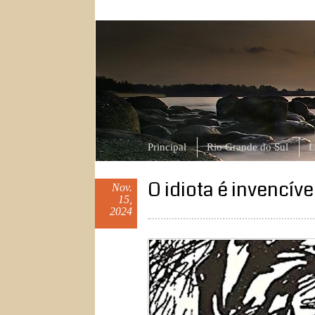
ngcanela.com
Atitude, comportamento e outras hist
Principal
Rio Grande do Sul
L
O idiota é invencíve
Nov.
15,
2024