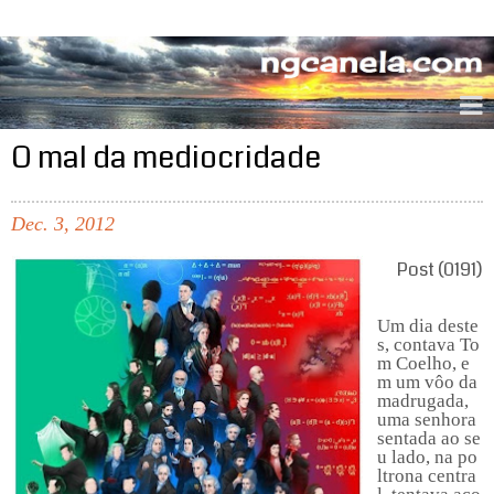
ngcanela.com
O mal da mediocridade
Dec.
3,
2012
Post (0191)
Um dia deste
s, contava To
m Coelho, e
m um vôo da
madrugada,
uma senhora
sentada ao se
u lado, na po
ltrona centra