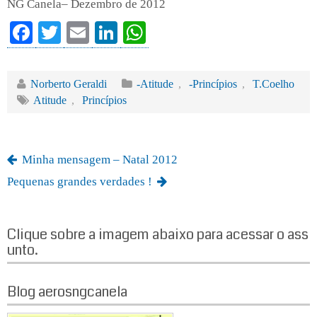
NG Canela– Dezembro de 2012
Fa
T
E
Li
W
ce
wi
m
nk
ha
bo
tte
ail
ed
ts
Norberto Geraldi
-Atitude
,
-Princípios
,
T.Coelho
ok
r
In
A
Atitude
,
Princípios
pp
Minha mensagem – Natal 2012
Pequenas grandes verdades !
Clique sobre a imagem abaixo para acessar o ass
unto.
Blog aerosngcanela