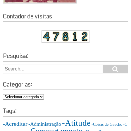
Contador de visitas
Pesquisa:
S
S
e
e
a
a
r
Categorias:
r
c
h
c
C
h
a
f
t
Tags:
o
e
r:
-Atitude
g
-Acreditar
-Administração
-Coisas de Gaucho
-C
o