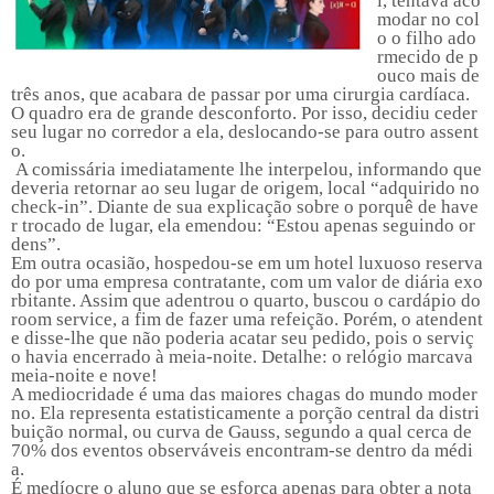
l, tentava aco
modar no col
o o filho ado
rmecido de p
ouco mais de
três anos, que acabara de passar por uma cirurgia cardíaca.
O quadro era de grande desconforto. Por isso, decidiu ceder
seu lugar no corredor a ela, deslocando-se para outro assent
o.
A comissária imediatamente lhe interpelou, informando que
deveria retornar ao seu lugar de origem, local “adquirido no
check-in”. Diante de sua explicação sobre o porquê de have
r trocado de lugar, ela emendou: “Estou apenas seguindo or
dens”.
Em outra ocasião, hospedou-se em um hotel luxuoso reserva
do por uma empresa contratante, com um valor de diária exo
rbitante. Assim que adentrou o quarto, buscou o cardápio do
room service, a fim de fazer uma refeição. Porém, o atendent
e disse-lhe que não poderia acatar seu pedido, pois o serviç
o havia encerrado à meia-noite. Detalhe: o relógio marcava
meia-noite e nove!
A mediocridade
é uma das maiores chagas do mundo moder
no. Ela representa estatisticamente a porção central da distri
buição normal, ou curva de Gauss, segundo a qual cerca de
70% dos eventos observáveis encontram-se dentro da médi
a.
É medíocre o aluno que se esforça apenas para obter a nota