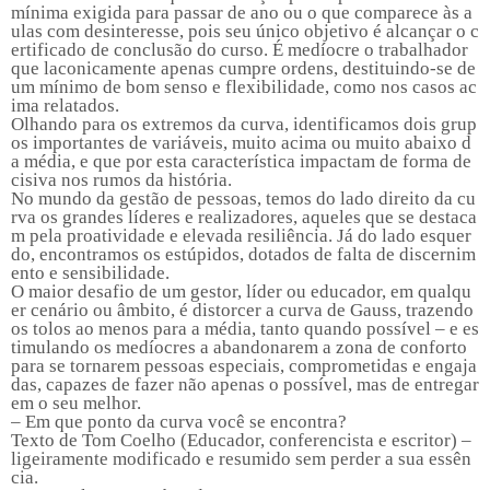
mínima exigida para passar de ano ou o que comparece às a
ulas com desinteresse, pois seu único objetivo é alcançar o c
ertificado de conclusão do curso. É medíocre o trabalhador
que laconicamente apenas cumpre ordens, destituindo-se de
um mínimo de bom senso e flexibilidade, como nos casos ac
ima relatados.
Olhando para os extremos da curva, identificamos dois grup
os importantes de variáveis, muito acima ou muito abaixo d
a média, e que por esta característica impactam de forma de
cisiva nos rumos da história.
No mundo da gestão de pessoas, temos do lado direito da cu
rva os grandes líderes e realizadores, aqueles que se destaca
m pela proatividade e elevada resiliência. Já do lado esquer
do, encontramos os estúpidos, dotados de falta de discernim
ento e sensibilidade.
O maior desafio de um gestor, líder ou educador, em qualqu
er cenário ou âmbito, é distorcer a curva de Gauss, trazendo
os tolos ao menos para a média, tanto quando possível – e es
timulando os medíocres a abandonarem a zona de conforto
para se tornarem pessoas especiais, comprometidas e engaja
das, capazes de fazer não apenas o possível, mas de entregar
em o seu melhor.
– Em que ponto da curva você se encontra?
Texto de Tom Coelho (Educador, conferencista e escritor) –
ligeiramente modificado e resumido sem perder a sua essên
cia.