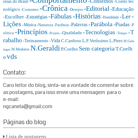
-Comportamento
-Conselhos
-Conto tec
oisas do Brasil
r
-Crônica
-Editorial
-Educação
nológico
-Costumes
-Desejos
i
-Histórias
-Fábulas
-
-Ler
-Escolher
-Estratégias
a
-Humildade
Lições
-Parábola
s:
-Piadas
-Palavras
-Música
-Natureza
-P
-Paciência
-Princípios
-T
-Tecnologias
-Qualidade
olitica
-Projeto
-Tempo
rabalho
-Vida
-Treinamento
L.F.Veríssimo
C.Cardoso
L.Pires
M.Gehr
N.Geraldi
Sem categoria
T.Coelh
P.Coelho
M.Medeiros
inger
vds
o
Contato:
Caro leitor do blog, sinta-se a vontade de comentar sobre
as postagens, para isso envie uma mensagem para o
e-mail:
ngcanela@gmail.com
Páginas do blog
Lista de postagens