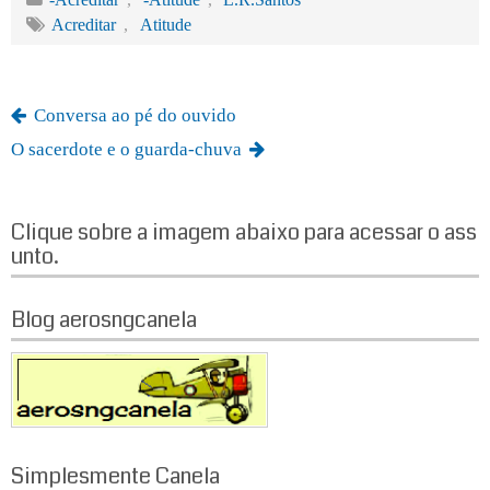
ok
r
In
A
Acreditar
,
Atitude
pp
Conversa ao pé do ouvido
O sacerdote e o guarda-chuva
Clique sobre a imagem abaixo para acessar o ass
unto.
Blog aerosngcanela
Simplesmente Canela