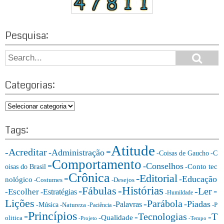
Pesquisa:
S
S
e
e
a
a
r
Categorias:
r
c
h
c
C
h
a
f
t
Tags:
o
e
r:
-Atitude
g
-Acreditar
-Administração
-Coisas de Gaucho
-C
o
-Comportamento
-Conselhos
-Conto tec
oisas do Brasil
r
-Crônica
-Editorial
-Educação
nológico
-Costumes
-Desejos
i
-Histórias
-Fábulas
-
-Ler
-Escolher
-Estratégias
a
-Humildade
Lições
-Parábola
s:
-Piadas
-Palavras
-Música
-Natureza
-P
-Paciência
-Princípios
-T
-Tecnologias
-Qualidade
olitica
-Projeto
-Tempo