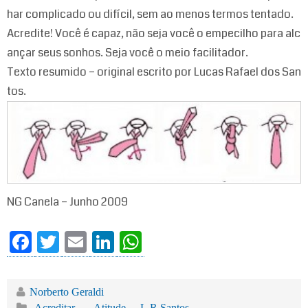
har complicado ou difícil, sem ao menos termos tentado.
Acredite! Você é capaz, não seja você o empecilho para alc
ançar seus sonhos. Seja você o meio facilitador.
Texto resumido – original escrito por Lucas Rafael dos San
tos.
NG Canela – Junho 2009
Fa
T
E
Li
W
ce
wi
m
nk
ha
bo
tte
ail
ed
ts
Norberto Geraldi
-Acreditar
,
-Atitude
,
L.R.Santos