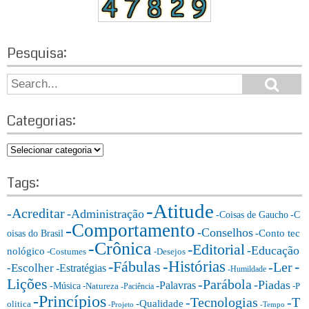
Pesquisa:
S
S
e
e
a
a
r
Categorias:
r
c
h
c
C
h
a
f
t
Tags:
o
e
r:
-Atitude
g
-Acreditar
-Administração
-Coisas de Gaucho
-C
o
-Comportamento
-Conselhos
-Conto tec
oisas do Brasil
r
-Crônica
-Editorial
-Educação
nológico
-Costumes
-Desejos
i
-Histórias
-Fábulas
-
-Ler
-Escolher
-Estratégias
a
-Humildade
Lições
-Parábola
s:
-Piadas
-Palavras
-Música
-Natureza
-P
-Paciência
-Princípios
-T
-Tecnologias
-Qualidade
olitica
-Projeto
-Tempo