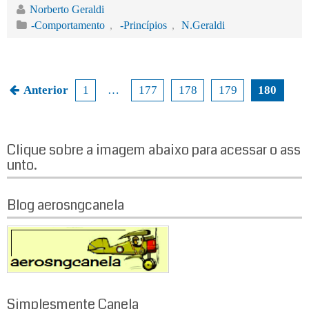
bo
tte
ail
ed
ts
Norberto Geraldi
ok
r
In
A
-Comportamento
,
-Princípios
,
N.Geraldi
pp
Anterior
1
…
177
178
179
180
N
a
Clique sobre a imagem abaixo para acessar o ass
v
unto.
e
g
Blog aerosngcanela
a
ç
ã
Simplesmente Canela