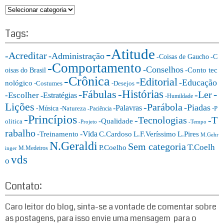
c
C
h
a
f
t
Tags:
o
e
r:
-Atitude
g
-Acreditar
-Administração
-Coisas de Gaucho
-C
o
-Comportamento
-Conselhos
-Conto tec
oisas do Brasil
r
-Crônica
-Editorial
-Educação
nológico
-Costumes
-Desejos
i
-Histórias
-Fábulas
-
-Ler
-Escolher
-Estratégias
a
-Humildade
Lições
-Parábola
s:
-Piadas
-Palavras
-Música
-Natureza
-P
-Paciência
-Princípios
-T
-Tecnologias
-Qualidade
olitica
-Projeto
-Tempo
rabalho
-Vida
-Treinamento
L.F.Veríssimo
C.Cardoso
L.Pires
M.Gehr
N.Geraldi
Sem categoria
T.Coelh
P.Coelho
M.Medeiros
inger
vds
o
Contato:
Caro leitor do blog, sinta-se a vontade de comentar sobre
as postagens, para isso envie uma mensagem para o