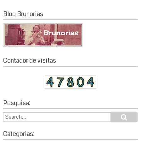
Blog Brunorias
Contador de visitas
Pesquisa:
S
S
e
e
a
a
r
Categorias:
r
c
h