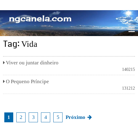
ngcanela.com
Tag:
Vida
Viver ou juntar dinheiro
140215
O Pequeno Príncipe
131212
1
2
3
4
5
Próximo
N
a