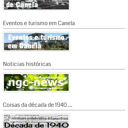
o
s
t
Eventos e turismo em Canela
s
Noticias históricas
Coisas da década de 1940 …