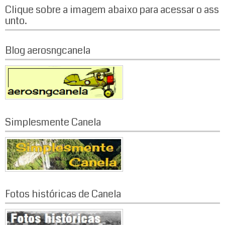
Clique sobre a imagem abaixo para acessar o ass
v
unto.
e
g
Blog aerosngcanela
a
ç
ã
Simplesmente Canela
o
p
o
r
Fotos históricas de Canela
p