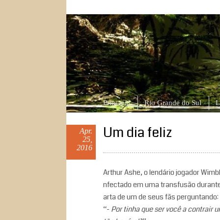
ngcanela.com
Atitude, comportamento e outras hist
Principal
Rio Grande do Sul
L
Um dia feliz
Apr.
25,
2016
Arthur Ashe, o lendário jogador Wimb
nfectado em uma transfusão durante
arta de um de seus fãs perguntando:
“-
Por tinha que ser você a contrair