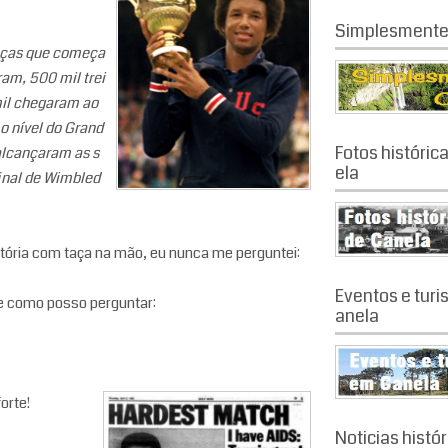
Simplesmente
anças que começa
ram, 500 mil trei
mil chegaram ao
 o nível do Grand
Fotos históric
alcançaram as s
ela
inal de Wimbled
ória com taça na mão, eu nunca me perguntei:
Eventos e tur
e como posso perguntar:
anela
orte!
Noticias histó