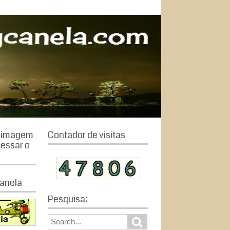
a imagem
Contador de visitas
cessar o
anela
Pesquisa:
S
S
e
e