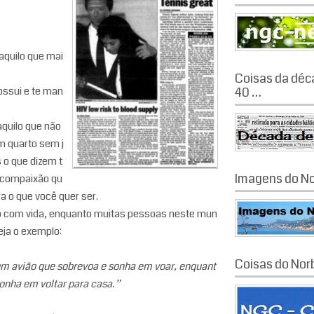
aquilo que mai
Coisas da déc
ossui e te man
40 …
aquilo que não
 quarto sem j
o que dizem t
Imagens do No
ocompaixão qu
a o que você quer ser.
to com vida, enquanto muitas pessoas neste mun
eja o exemplo:
Coisas do Nor
m avião que sobrevoa e sonha em voar, enquant
onha em voltar para casa.”