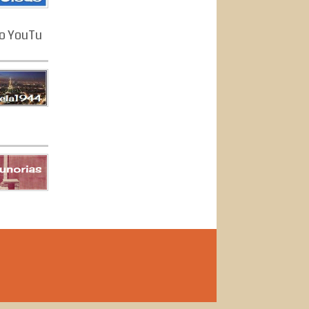
o YouTu
s