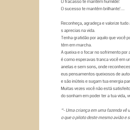
O fracasso te mantém humilde!
O sucesso te mantém brilhante! …
Reconheça, agradeça e valorize tudo 
s aprecias na vida.
Tenha gratidão por aquilo que você p
tém em marcha.
A queixa e o focar no sofrimento por 
é como esperavas tranca você em um
anelas e sem sons, onde reconheces 
eus pensamentos queixosos de aut
e são inúteis e sugam tua energia par
Muitas vezes você não está satisfei
do sonham em poder ter a tua vida, v
“- Uma criança em uma fazenda vê u
o que o piloto deste mesmo avião e s