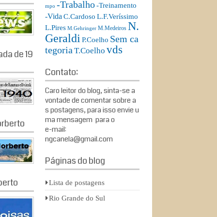
-Trabalho
-Treinamento
mpo
-Vida
L.F.Veríssimo
C.Cardoso
N.
L.Pires
M.Medeiros
M.Gehringer
Geraldi
Sem ca
P.Coelho
vds
tegoria
T.Coelho
ada de 19
Contato:
Caro leitor do blog, sinta-se a
vontade de comentar sobre a
s postagens, para isso envie u
ma mensagem para o
rberto
e-mail:
ngcanela@gmail.com
Páginas do blog
berto
Lista de postagens
Rio Grande do Sul