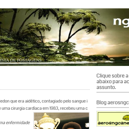
órias.
ISTA DE POSTAGENS
Clique sobre 
abaixo para a
assunto.
ledon que era aidético, contagiado pelo sangue i
Blog aerosngc
 uma cirurgia cardíaca em 1983, recebeu
uma c
 uma enfermidade