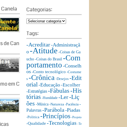
a
a
 Canela
r
Categorias:
r
c
c
h
C
h
a
f
t
Tags:
o
e
r:
as de Can
g
-Acreditar
-Administraçã
-Atitude
o
o
-Coisas de Ga
r
-Com
ucho
-Coisas do Brasil
i
portamento
-Conselh
a
os
s:
-Conto tecnológico
-Costume
-Crônica
-Edit
s
-Desejos
ismo em C
orial
-Educação
-Escolher
-His
-Fábulas
-Estratégias
tórias
-Liç
-Ler
-Humildade
ões
-
-Música
-Natureza
-Paciência
-Parábola
-Piadas
Palavras
-Princípios
-Politica
-Projeto
-Tecnologias
ricas
-Qualidade
-Te