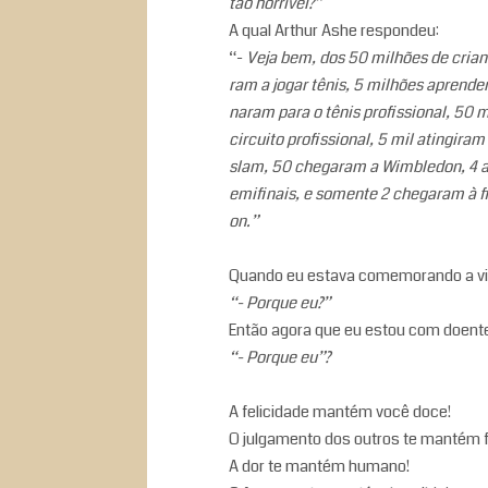
tão horrível?”
A qual Arthur Ashe respondeu:
“-
Veja bem, dos 50 milhões de cri
ram a jogar tênis, 5 milhões aprende
naram para o tênis profissional, 50 
circuito profissional, 5 mil atingiram
slam, 50 chegaram a Wimbledon, 4 
emifinais, e somente 2 chegaram à f
on.”
Quando eu estava comemorando a vit
“- Porque eu?”
Então agora que eu estou com doent
“- Porque eu”?
A felicidade mantém você doce!
O julgamento dos outros te mantém f
A dor te mantém humano!